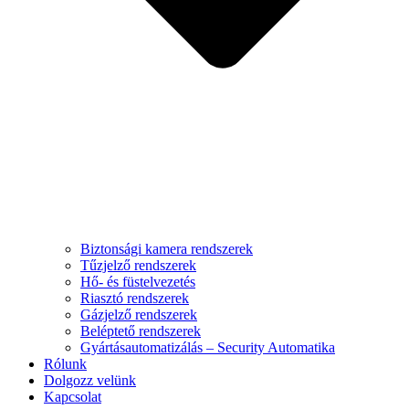
Biztonsági kamera rendszerek
Tűzjelző rendszerek
Hő- és füstelvezetés
Riasztó rendszerek
Gázjelző rendszerek
Beléptető rendszerek
Gyártásautomatizálás – Security Automatika
Rólunk
Dolgozz velünk
Kapcsolat