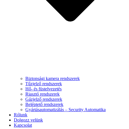
Biztonsági kamera rendszerek
Tűzjelző rendszerek
Hő- és füstelvezetés
Riasztó rendszerek
Gázjelző rendszerek
Beléptető rendszerek
Gyártásautomatizálás – Security Automatika
Rólunk
Dolgozz velünk
Kapcsolat