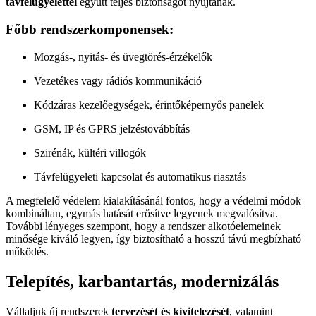
távfelügyelettel
együtt teljes biztonságot nyújtanak.
Főbb rendszerkomponensek:
Mozgás-, nyitás- és üvegtörés-érzékelők
Vezetékes vagy rádiós kommunikáció
Kódzáras kezelőegységek, érintőképernyős panelek
GSM, IP és GPRS jelzéstovábbítás
Szirénák, kültéri villogók
Távfelügyeleti kapcsolat és automatikus riasztás
A megfelelő védelem kialakításánál fontos, hogy a védelmi módok
kombináltan, egymás hatását erősítve legyenek megvalósítva.
További lényeges szempont, hogy a rendszer alkotóelemeinek
minősége kiváló legyen, így biztosítható a hosszú távú megbízható
működés.
Telepítés, karbantartás, modernizálás
Vállaljuk új rendszerek
tervezését és kivitelezését
, valamint