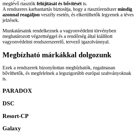
meglévő riasztók
felújítását és bővítését
is.
A rendszeres karbantartás biztosítja, hogy a riasztórendszer
mindig
azonnal reagáljon
veszély esetén, és elkerülhetők legyenek a téves
jelzések.
Munkatársaink rendelkeznek a vagyonvédelmi törvényben
meghatározott végzettséggel és a rendőrség által kiállított
vagyonvédelmi rendszerszerelő, tervező igazolvánnyal.
Megbízható márkákkal dolgozunk
Ezek a rendszerek bizonyítottan megbízhatók, rugalmasan
bővíthetők, és megfelelnek a legszigorúbb európai szabványoknak
is.
PARADOX
DSC
Resort-CP
Galaxy