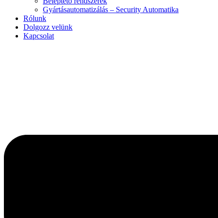
Beléptető rendszerek
Gyártásautomatizálás – Security Automatika
Rólunk
Dolgozz velünk
Kapcsolat