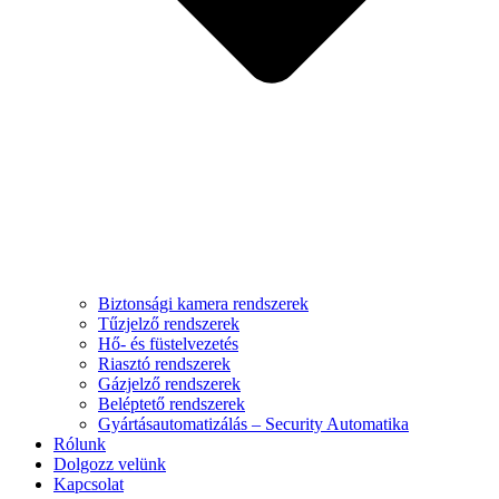
Biztonsági kamera rendszerek
Tűzjelző rendszerek
Hő- és füstelvezetés
Riasztó rendszerek
Gázjelző rendszerek
Beléptető rendszerek
Gyártásautomatizálás – Security Automatika
Rólunk
Dolgozz velünk
Kapcsolat